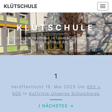
Skip
KLÜTSCHULE
Togg
to
navi
content
KLÜTSCHULE
Herzlich Willkommen In Unserer Grundschule Im
Bildungshaus Am Klüt
1
Veröffentlicht
19. Mai 2025
Um
650 ×
600
In
Auftritte Unseres Schulchores
/
NÄCHSTES →