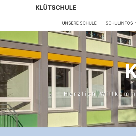
Skip
KLÜTSCHULE
to
content
UNSERE SCHULE
SCHULINFOS
Herzlich Willkomm