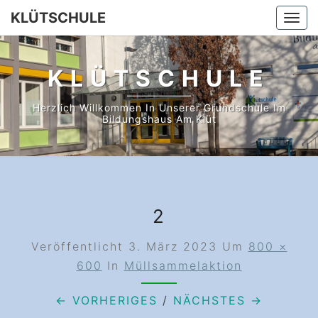
Skip
KLÜTSCHULE
Togg
to
navi
content
KLÜTSCHULE
Herzlich Willkommen In Unserer Grundschule Im
Bildungshaus Am Klüt
2
Veröffentlicht
3. März 2023
Um
800 ×
600
In
Müllsammelaktion
← VORHERIGES
/
NÄCHSTES →