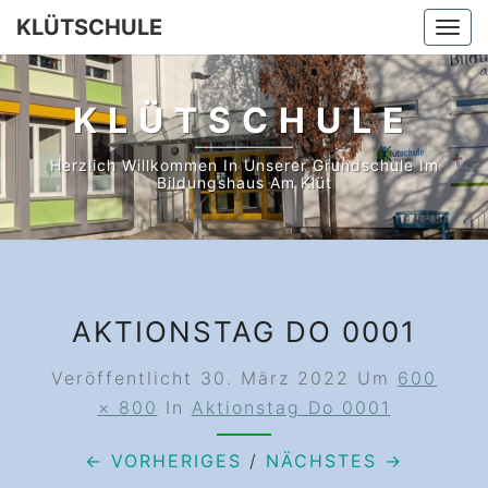
Skip
KLÜTSCHULE
Togg
to
navi
content
KLÜTSCHULE
Herzlich Willkommen In Unserer Grundschule Im
Bildungshaus Am Klüt
AKTIONSTAG DO 0001
Veröffentlicht
30. März 2022
Um
600
× 800
In
Aktionstag Do 0001
← VORHERIGES
/
NÄCHSTES →