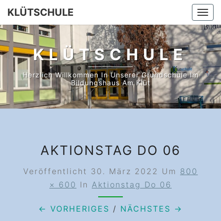
Skip
KLÜTSCHULE
Togg
to
navi
content
KLÜTSCHULE
Herzlich Willkommen In Unserer Grundschule Im
Bildungshaus Am Klüt
AKTIONSTAG DO 06
Veröffentlicht
30. März 2022
Um
800
× 600
In
Aktionstag Do 06
← VORHERIGES
/
NÄCHSTES →