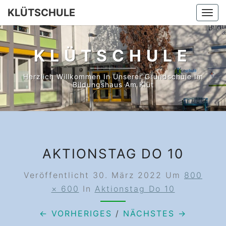
Skip
KLÜTSCHULE
Togg
to
navi
content
KLÜTSCHULE
Herzlich Willkommen In Unserer Grundschule Im
Bildungshaus Am Klüt
AKTIONSTAG DO 10
Veröffentlicht
30. März 2022
Um
800
× 600
In
Aktionstag Do 10
← VORHERIGES
/
NÄCHSTES →