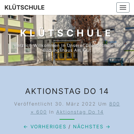
Skip
KLÜTSCHULE
Togg
to
navi
content
KLÜTSCHULE
Herzlich Willkommen In Unserer Grundschule Im
Bildungshaus Am Klüt
AKTIONSTAG DO 14
Veröffentlicht
30. März 2022
Um
800
× 600
In
Aktionstag Do 14
← VORHERIGES
/
NÄCHSTES →