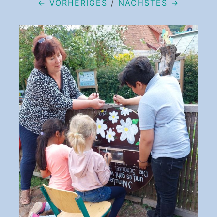
← VORHERIGES
/
NÄCHSTES →