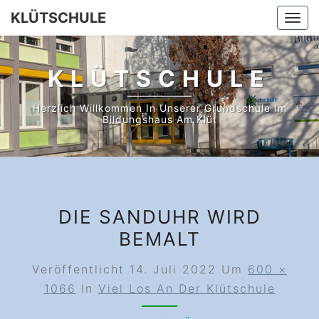
Skip
KLÜTSCHULE
Togg
to
navi
content
KLÜTSCHULE
Herzlich Willkommen In Unserer Grundschule Im
Bildungshaus Am Klüt
DIE SANDUHR WIRD
BEMALT
Veröffentlicht
14. Juli 2022
Um
600 ×
1066
In
Viel Los An Der Klütschule