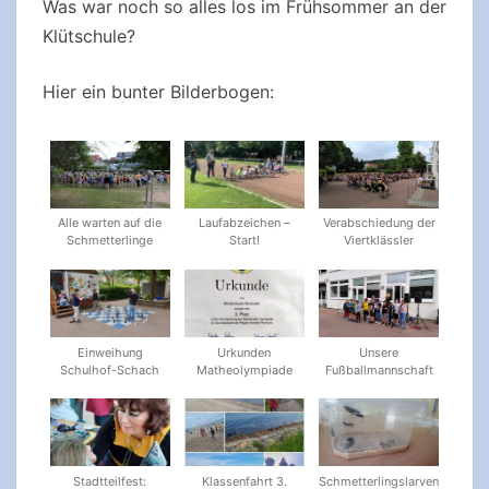
Was war noch so alles los im Frühsommer an der
Klütschule?
Hier ein bunter Bilderbogen:
Alle warten auf die
Laufabzeichen –
Verabschiedung der
Schmetterlinge
Start!
Viertklässler
Einweihung
Urkunden
Unsere
Schulhof-Schach
Matheolympiade
Fußballmannschaft
Stadtteilfest:
Klassenfahrt 3.
Schmetterlingslarven