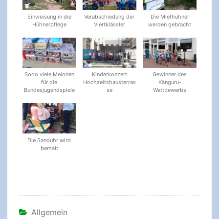
Einweisung in die
Verabschiedung der
Die Miethühner
Hühnerpflege
Viertklässler
werden gebracht
Sooo viele Melonen
Kinderkonzert
Gewinner des
für die
Hochzeitshausterras
Känguru-
Bundesjugendspiele
se
Wettbewerbs
Die Sanduhr wird
bemalt
Allgemein