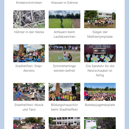
Kinderschminken
Klassen in Dahme
Hühner in der Hecke
Anfeuern beim
Sieger der
Laufabzeichen
Matheolympiade
Stadteilfest: Step-
Schmetterlinge
Die Sanduhr für die
Aerobic
werden befreit
Nestschaukel ist
fertig
Stadtteilfest: Musik
Bildungshauschor
Bundesjugendspiele
und Tanz
beim Stadtteilfest