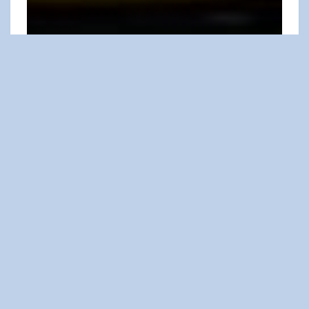
13
14
Allgemein
Beitragsnavigation
VORHERIGER
Vorlesetag November 2025
NÄCHSTER