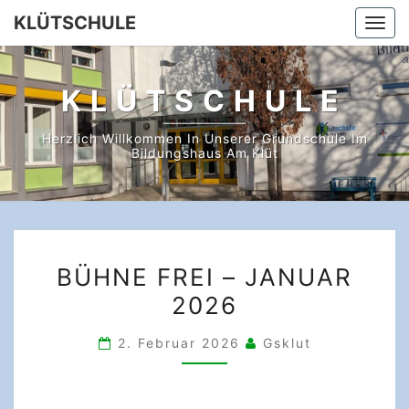
Skip
KLÜTSCHULE
Togg
to
navi
content
KLÜTSCHULE
Herzlich Willkommen In Unserer Grundschule Im
Bildungshaus Am Klüt
BÜHNE
BÜHNE FREI – JANUAR
FREI
2026
–
JANUAR
2. Februar 2026
Gsklut
2026