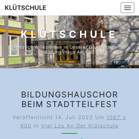
Skip
KLÜTSCHULE
Togg
to
navi
content
KLÜTSCHULE
Herzlich Willkommen In Unserer Grundschule Im
Bildungshaus Am Klüt
BILDUNGSHAUSCHOR
BEIM STADTTEILFEST
Veröffentlicht
14. Juli 2022
Um
1067 ×
600
In
Viel Los An Der Klütschule