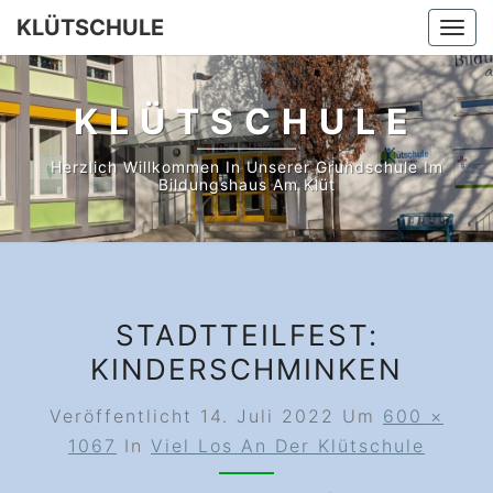
Skip
KLÜTSCHULE
Togg
to
navi
content
KLÜTSCHULE
Herzlich Willkommen In Unserer Grundschule Im
Bildungshaus Am Klüt
STADTTEILFEST:
KINDERSCHMINKEN
Veröffentlicht
14. Juli 2022
Um
600 ×
1067
In
Viel Los An Der Klütschule