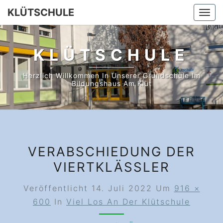
Skip
KLÜTSCHULE
Togg
to
navi
content
KLÜTSCHULE
Herzlich Willkommen In Unserer Grundschule Im
Bildungshaus Am Klüt
VERABSCHIEDUNG DER
VIERTKLÄSSLER
Veröffentlicht
14. Juli 2022
Um
916 ×
600
In
Viel Los An Der Klütschule