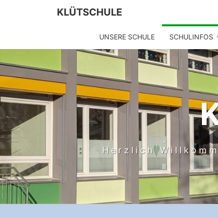
Skip
KLÜTSCHULE
to
content
UNSERE SCHULE
SCHULINFOS
Herzlich Willkomm