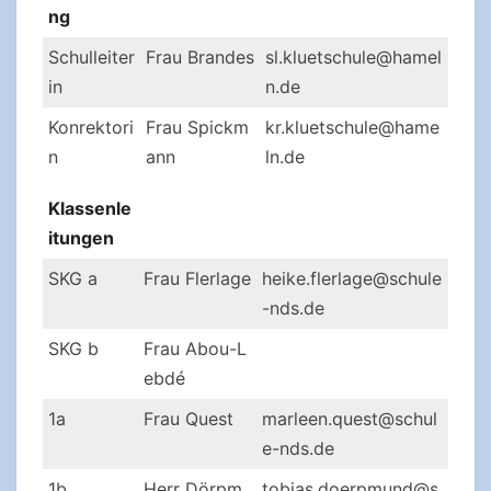
ng
Schulleiter
Frau Brandes
sl.kluetschule@hamel
in
n.de
Konrektori
Frau Spickm
kr.kluetschule@hame
n
ann
ln.de
Klassenle
itungen
SKG a
Frau Flerlage
heike.flerlage@schule
-nds.de
SKG b
Frau Abou-L
ebdé
1a
Frau Quest
marleen.quest@schul
e-nds.de
1b
Herr Dörpm
tobias.doerpmund@s