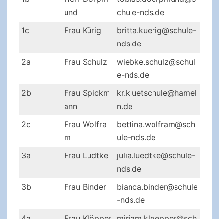
und
chule-nds.de
1c
Frau Kürig
britta.kuerig@schule-
nds.de
2a
Frau Schulz
wiebke.schulz@schul
e-nds.de
2b
Frau Spickm
kr.kluetschule@hamel
ann
n.de
2c
Frau Wolfra
bettina.wolfram@sch
m
ule-nds.de
3a
Frau Lüdtke
julia.luedtke@schule-
nds.de
3b
Frau Binder
bianca.binder@schule
-nds.de
4a
Frau Klöpper
miriam.kloepper@sch