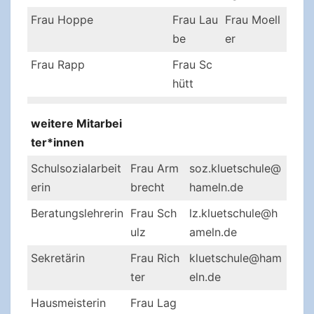
Frau Hoppe
Frau Lau
Frau Moell
be
er
Frau Rapp
Frau Sc
hütt
weitere Mitarbei
ter*innen
Schulsozialarbeit
Frau Arm
soz.kluetschule@
erin
brecht
hameln.de
Beratungslehrerin
Frau Sch
lz.kluetschule@h
ulz
ameln.de
Sekretärin
Frau Rich
kluetschule@ham
ter
eln.de
Hausmeisterin
Frau Lag