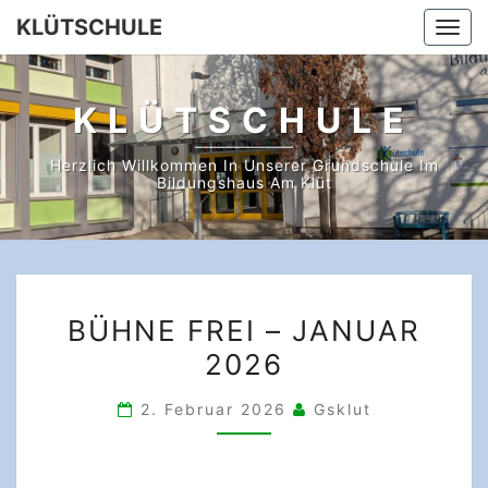
Skip
KLÜTSCHULE
Togg
to
navi
content
KLÜTSCHULE
Herzlich Willkommen In Unserer Grundschule Im
Bildungshaus Am Klüt
BÜHNE
BÜHNE FREI – JANUAR
FREI
2026
–
JANUAR
2. Februar 2026
Gsklut
2026