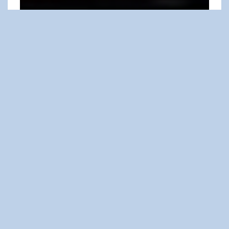
13
14
Allgemein
Beitragsnavigation
VORHERIGER
Vorlesetag November 2025
NÄCHSTER
Frühling Im Schulgarten