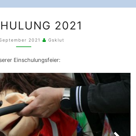
EINSCHULUNG
CHULUNG 2021
2021
 September 2021
Gsklut
serer Einschulungsfeier: