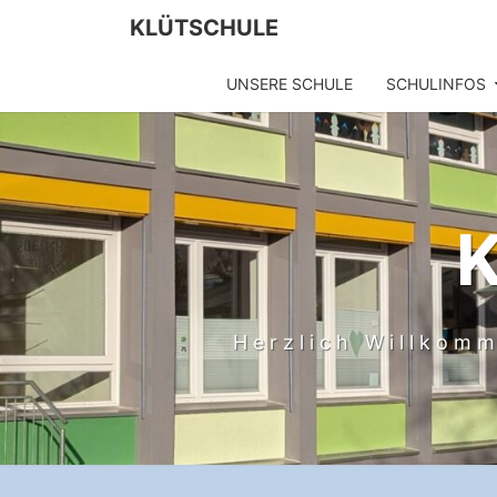
Skip
KLÜTSCHULE
to
content
UNSERE SCHULE
SCHULINFOS
Herzlich Willkomm