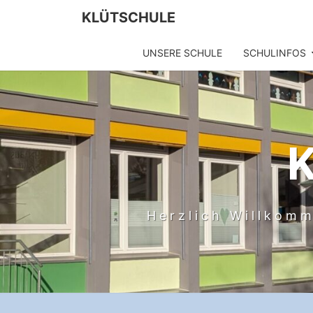
Skip
KLÜTSCHULE
to
content
UNSERE SCHULE
SCHULINFOS
Herzlich Willkomm