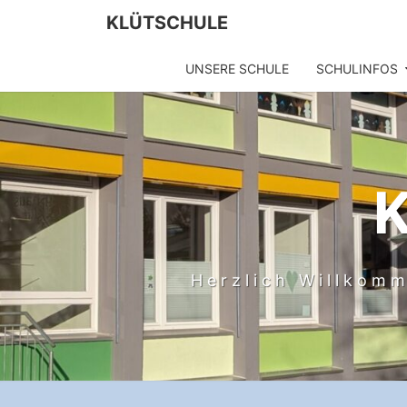
Skip
KLÜTSCHULE
to
content
UNSERE SCHULE
SCHULINFOS
Herzlich Willkomm