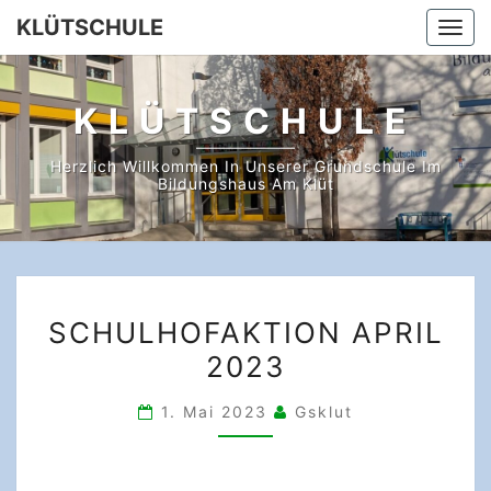
Skip
KLÜTSCHULE
Togg
to
navi
content
KLÜTSCHULE
Herzlich Willkommen In Unserer Grundschule Im
Bildungshaus Am Klüt
SCHULHOFAKTION
SCHULHOFAKTION APRIL
APRIL
2023
2023
1. Mai 2023
Gsklut