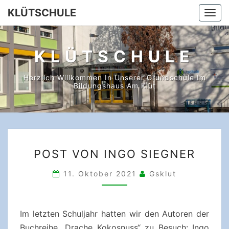
Skip
KLÜTSCHULE
Togg
to
navi
content
KLÜTSCHULE
Herzlich Willkommen In Unserer Grundschule Im
Bildungshaus Am Klüt
Schulleben
POST
POST VON INGO SIEGNER
VON
INGO
11. Oktober 2021
Gsklut
SIEGNER
Im letzten Schuljahr hatten wir den Autoren der
Buchreihe „Drache Kokosnuss“ zu Besuch: Ingo