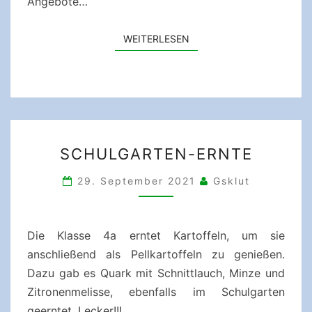
Angebote…
WEITERLESEN
WEITERLESEN
SCHULGARTEN-
SCHULGARTEN-ERNTE
ERNTE
29. September 2021
Gsklut
Die Klasse 4a erntet Kartoffeln, um sie
anschließend als Pellkartoffeln zu genießen.
Dazu gab es Quark mit Schnittlauch, Minze und
Zitronenmelisse, ebenfalls im Schulgarten
geerntet. Lecker!!!