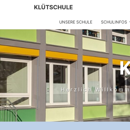
Skip
KLÜTSCHULE
to
content
UNSERE SCHULE
SCHULINFOS
Herzlich Willkomm