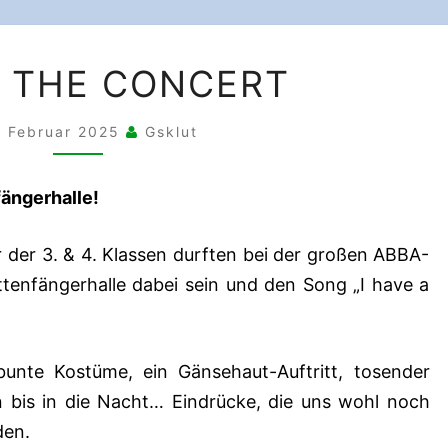
ABBA
– THE CONCERT
–
THE
. Februar 2025
Gsklut
CONCERT
fängerhalle!
 der 3. & 4. Klassen durften bei der großen ABBA-
tenfängerhalle dabei sein und den Song „I have a
unte Kostüme, ein Gänsehaut-Auftritt, tosender
n bis in die Nacht… Eindrücke, die uns wohl noch
den.