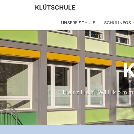
Skip
KLÜTSCHULE
to
content
UNSERE SCHULE
SCHULINFOS
Herzlich Willkomm