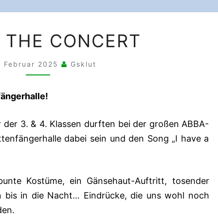
ABBA
– THE CONCERT
–
THE
. Februar 2025
Gsklut
CONCERT
fängerhalle!
 der 3. & 4. Klassen durften bei der großen ABBA-
tenfängerhalle dabei sein und den Song „I have a
unte Kostüme, ein Gänsehaut-Auftritt, tosender
n bis in die Nacht… Eindrücke, die uns wohl noch
den.