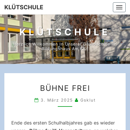
Skip
KLÜTSCHULE
Togg
to
navi
content
KLÜTSCHULE
Herzlich Willkommen In Unserer Grundschule Im
Bildungshaus Am Klüt
BÜHNE
BÜHNE FREI
FREI
3. März 2025
Gsklut
Ende des ersten Schulhalbjahres gab es wieder