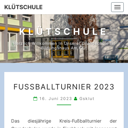
Skip
KLÜTSCHULE
Togg
to
navi
content
KLÜTSCHULE
Herzlich Willkommen In Unserer Grundschule Im
Bildungshaus Am Klüt
FUSSBALLTURNIER 2
FUSSBALLTURNIER 2023
023
16. Juni 2023
Gsklut
Das diesjährige Kreis-Fußballturnier der