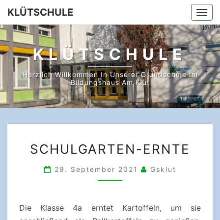
Skip
KLÜTSCHULE
Togg
to
navi
content
KLÜTSCHULE
Herzlich Willkommen In Unserer Grundschule Im
Bildungshaus Am Klüt
SCHULGARTEN-
SCHULGARTEN-ERNTE
ERNTE
29. September 2021
Gsklut
Die Klasse 4a erntet Kartoffeln, um sie