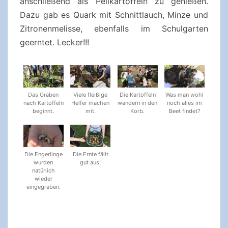
anschließend als Pellkartoffeln zu genießen.
Dazu gab es Quark mit Schnittlauch, Minze und
Zitronenmelisse, ebenfalls im Schulgarten
geerntet. Lecker!!!
Das Graben
Viele fleißige
Die Kartoffeln
Was man wohl
nach Kartoffeln
Helfer machen
wandern in den
noch alles im
beginnt.
mit.
Korb.
Beet findet?
Die Engerlinge
Die Ernte fällt
wurden
gut aus!
natürlich
wieder
eingegraben.