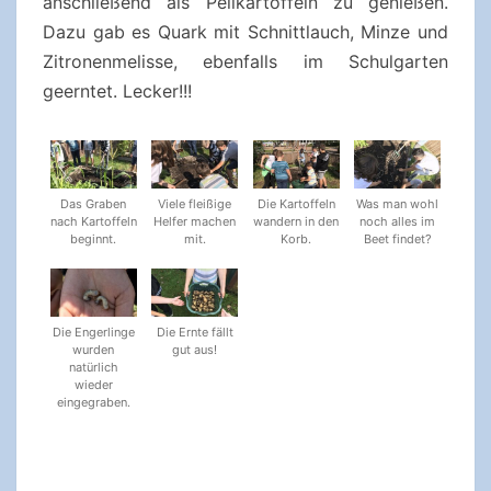
anschließend als Pellkartoffeln zu genießen.
Dazu gab es Quark mit Schnittlauch, Minze und
Zitronenmelisse, ebenfalls im Schulgarten
geerntet. Lecker!!!
Das Graben
Viele fleißige
Die Kartoffeln
Was man wohl
nach Kartoffeln
Helfer machen
wandern in den
noch alles im
beginnt.
mit.
Korb.
Beet findet?
Die Engerlinge
Die Ernte fällt
wurden
gut aus!
natürlich
wieder
eingegraben.