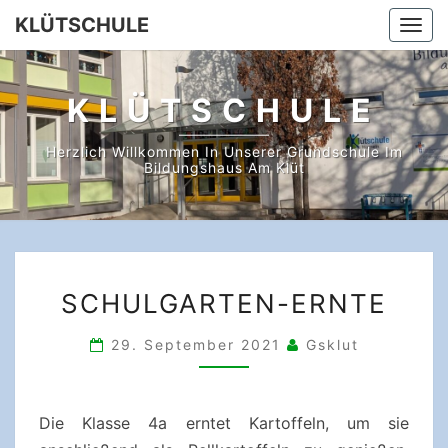
Skip
KLÜTSCHULE
Togg
to
navi
content
KLÜTSCHULE
Herzlich Willkommen In Unserer Grundschule Im
Bildungshaus Am Klüt
SCHULGARTEN-
SCHULGARTEN-ERNTE
ERNTE
29. September 2021
Gsklut
Die Klasse 4a erntet Kartoffeln, um sie