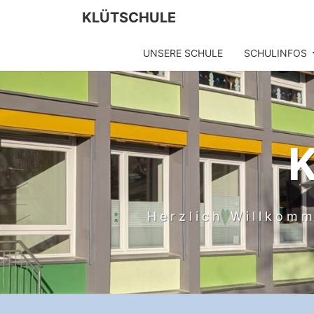
Skip
KLÜTSCHULE
to
content
UNSERE SCHULE
SCHULINFOS
Herzlich Willkomm