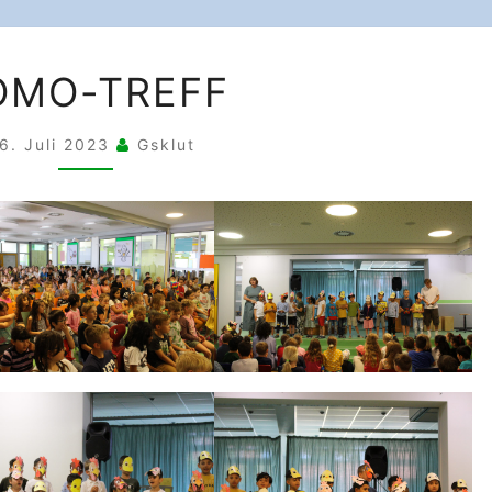
MOMO-
MO-TREFF
TREFF
6. Juli 2023
Gsklut