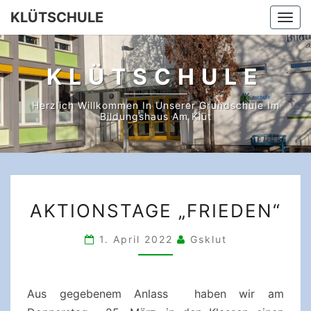
Skip
KLÜTSCHULE
Togg
to
navi
content
KLÜTSCHULE
Herzlich Willkommen In Unserer Grundschule Im
Bildungshaus Am Klüt
AKTIONSTAGE
AKTIONSTAGE „FRIEDEN“
„FRIEDEN“
1. April 2022
Gsklut
Aus gegebenem Anlass haben wir am