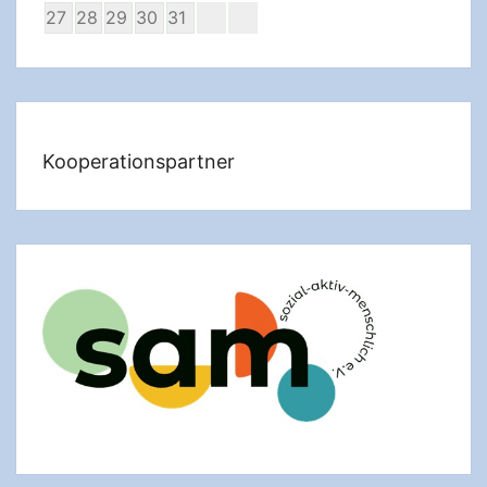
27
28
29
30
31
Kooperationspartner